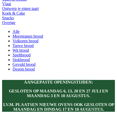
Vlaai
Ontwerp je eigen taart
Koek & Cake
Snacks
Overige
Alle
Meergranen brood
Volkoren brood
Tarwe brood
Wit brood
Speltbrood
Stokbrood
Gevuld brood
Desem brood
AANGEPASTE OPENINGSTIJDEN:
GESLOTEN OP MAANDAG 6, 13, 20 EN 27 JULI EN
MAANDAG 3 EN 10 AUGUSTUS.
I.V.M. PLAATSEN NIEUWE OVENS OOK GESLOTEN OP
MAANDAG EN DINDAG 17 EN 18 AUGUSTUS.