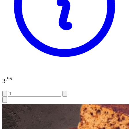
,
95
3