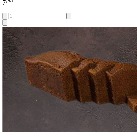
,
95
7