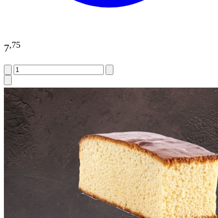
,
75
7