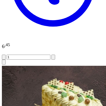
,
45
6