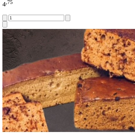
,
75
4