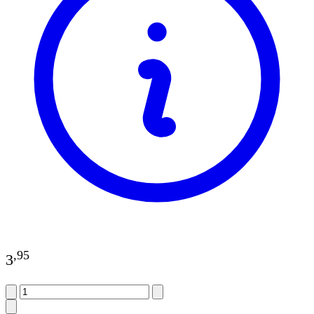
,
95
3