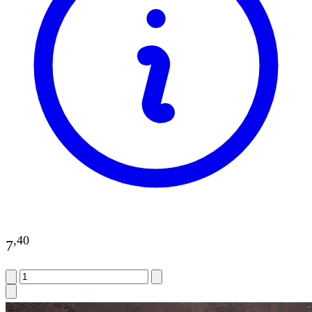
,
40
7