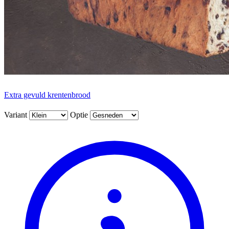
Extra gevuld krentenbrood
Variant
Optie