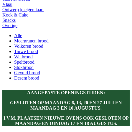
Vlaai
Ontwerp je eigen taart
Koek & Cake
Snacks
Overige
Alle
Meergranen brood
Volkoren brood
Tarwe brood
Wit brood
Speltbrood
Stokbrood
Gevuld brood
Desem brood
AANGEPASTE OPENINGSTIJDEN:
GESLOTEN OP MAANDAG 6, 13, 20 EN 27 JULI EN
MAANDAG 3 EN 10 AUGUSTUS.
I.V.M. PLAATSEN NIEUWE OVENS OOK GESLOTEN OP
MAANDAG EN DINDAG 17 EN 18 AUGUSTUS.